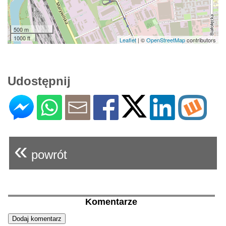
500 m
1000 ft
Leaflet
| ©
OpenStreetMap
contributors
Udostępnij
«
powrót
Komentarze