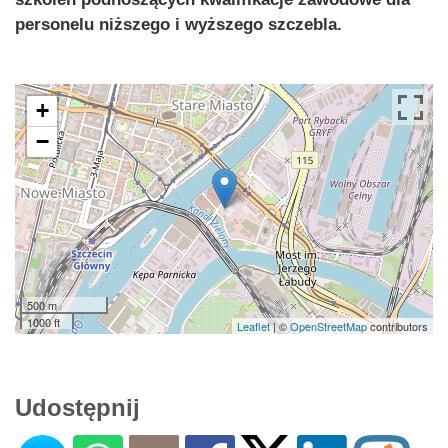
personelu niższego i wyższego szczebla.
+
−
500 m
1000 ft
Leaflet
| ©
OpenStreetMap
contributors
Udostępnij