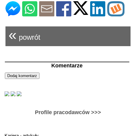
«
powrót
Komentarze
Profile pracodawców >>>
Kariera - artykuły